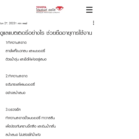
Jun 27, 2023
1 min read
ดูแลแบตเตอรี่อย่างไร ช่วยยืดอายุการใช้งาน
1ทำความสะอาด
สายไฟทั้งบวกลบ และแบตเตอรี่
ด้วยน้ำอุ่น และเช็ดให้แห้งอยู่เสมอ
2.ทำความสะอาด
ระดับกระแสไฟแบตเตอรี่
อย่างสม่ำเสมอ
3.ตรวจเช็ค
ทำความสะอาดขั้วแบตเตอรี่ ทาวาสลีน
เพื่อป้องกันคราบขี้เกลือ และเติมน้ำกลั่น
สม่ำเสมอ ไม่ปล่อยให้น้ำแห้ง