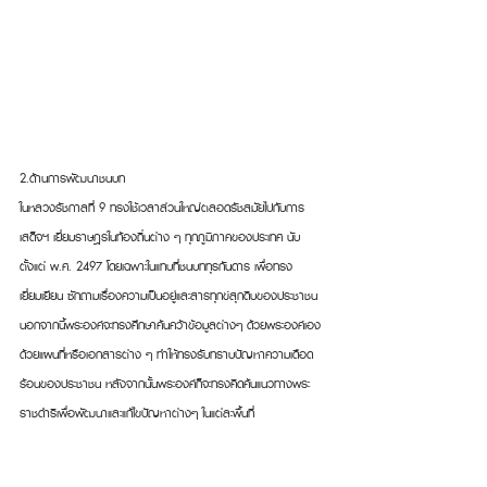
2.ด้านการพัฒนาชนบท
ในหลวงรัชกาลที่ 9 ทรงใช้เวลาส่วนใหญ่ตลอดรัชสมัยไปกับการ
เสด็จฯ เยี่ยมราษฎรในท้องถิ่นต่าง ๆ ทุกภูมิภาคของประเทศ นับ
ตั้งแต่ พ.ศ. 2497 โดยเฉพาะในแทบที่ชนบททุรกันดาร เพื่อทรง
เยี่ยมเยียน ซักถามเรื่องความเป็นอยู่และสารทุกข์สุกดิบของประชาชน 
นอกจากนี้พระองค์จะทรงศึกษาค้นคว้าข้อมูลต่างๆ ด้วยพระองค์เอง
ด้วยแผนที่หรือเอกสารต่าง ๆ ทำให้ทรงรับทราบปัญหาความเดือด
ร้อนของประชาชน หลังจากนั้นพระองค์ก็จะทรงคิดค้นแนวทางพระ
ราชดำริเพื่อพัฒนาและแก้ไขปัญหาต่างๆ ในแต่ละพื้นที่