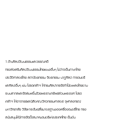
1.ด้านศิลปวัฒนธรรมและวรรณคดี
ทรงส่งเสริมศิลปวัฒนธรรมไทยแขนงอื่นๆ ไม่ว่าจะเป็นภาษาไทย 
ประวัติศาสตร์ไทย สถาปัตยกรรม จิตรกรรม นาฏศิลป์ การดนตรี 
และศิลปะอื่นๆ เช่น โปรดเกล้าฯ ให้กรมศิลปากรจัดทำโน้ตเพลงไทยตาม
ระบบสากลและจัดพิมพ์ขึ้นด้วยพระราชทรัพย์ส่วนพระองค์ โปรด
เกล้าฯ ให้อาจารย์และนิสิตคณะวิศวกรรมศาสตร์ จุฬาลงกรณ์
มหาวิทยาลัย วิจัยหาระดับเฉลี่ยมาตรฐานของเครื่องดนตรีไทย ทรง
สนับสนุนให้มีการจัดตั้งสมาคมดนตรีแห่งประเทศไทย เป็นต้น