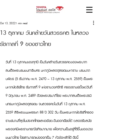
Oct 13, 2022
1 min read
13 ตุลาคม วันคล้ายวันสวรรคต ในหลวง
รัชกาลที่ 9 ของชาวไทย
วันที่ 13 ตุลาคมของทุกปี เป็นวันคล้ายวันสวรรคตของพ
ระบาท
สมเด็จพระบรมชนกาธิเบศร มหาภูมิพลอดุลยเดชมหาราช บรมนาถ
บพิตร
 (5 ธันวาคม พ.ศ. 2470 – 13 ตุลาคม พ.ศ. 2559) เป็นพระ
มหากษัตริย์ไทย รัชกาลที่ 9 แห่งราชวงศ์จักรี ครองราชย์ตั้งแต่วันที่ 
9 มิถุนายน พ.ศ. 2489 ด้วยพระปรมาภิไธย พระบาทสมเด็จพระปรมิ
นทรมหาภูมิพลอดุลยเดช จนสวรรคตในวันที่ 13 ตุลาคม พ.ศ. 
2559 สิริพระชนมพรรษา 88 ปี 302 วัน เป็นพระมหากษัตริย์ที่ครอง
ราชย์นานที่สุดในประเทศไทยและเอเชียตะวันออกเฉียงใต้ ตลอดรัชสมัย
พระองค์มีพระราชกรณียกิจมากมาย เพื่อความเป็นอยู่ที่ดีขึ้นของปวง
ชนชาวไทย โดยสามารถแบ่งออกเป็น 7 หัวข้อหลักได้ ดังนี้