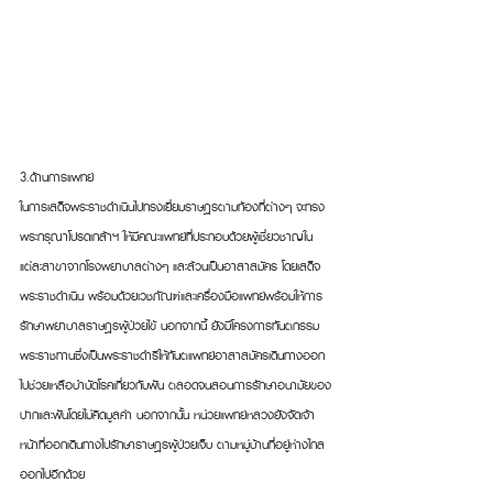
3.ด้านการแพทย์
ในการเสด็จพระราชดำเนินไปทรงเยี่ยมราษฏรตามท้องที่ต่างๆ จะทรง
พระกรุณาโปรดเกล้าฯ ให้มีคณะแพทย์ที่ประกอบด้วยผู้เชี่ยวชาญใน
แต่ละสาขาจากโรงพยาบาลต่างๆ และล้วนเป็นอาสาสมัคร โดยเสด็จ
พระราชดำเนิน พร้อมด้วยเวชภัณฑ์และเครื่องมือแพทย์พร้อมให้การ
รักษาพยาบาลราษฎรผู้ป่วยไข้ นอกจากนี้ ยังมีโครงการทันตกรรม
พระราชทานซึ่งเป็นพระราชดำริให้ทันตแพทย์อาสาสมัครเดินทางออก
ไปช่วยเหลือบำบัดโรคเกี่ยวกับฟัน ตลอดจนสอนการรักษาอนามัยของ
ปากและฟันโดยไม่คิดมูลค่า นอกจากนั้น หน่วยแพทย์หลวงยังจัดเจ้า
หน้าที่ออกเดินทางไปรักษาราษฎรผู้ป่วยเจ็บ ตามหมู่บ้านที่อยู่ห่างไกล
ออกไปอีกด้วย