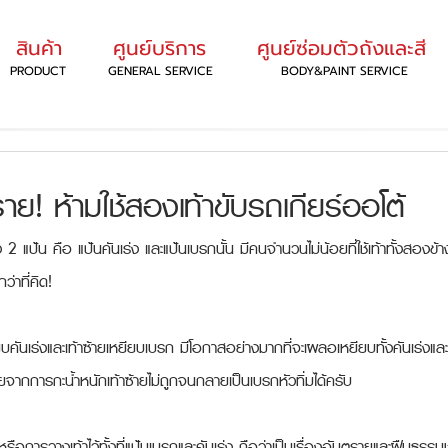
สินค้า
ศูนย์บริการ
ศูนย์ซ่อมตัวถังและสี
PRODUCT
GENERAL SERVICE
BODY&PAINT SERVICE
! ห้ามใช้สองเท้าขับรถเกียร์ออโต้
ยง 2 แป้น คือ แป้นคันเร่ง และแป้นเบรกนั้น มีคนจำนวนไม่น้อยที่ใช้เท้าทั้งสองข
่าที่คิด!
ยียบคันเร่งและเท้าซ้ายเหยียบเบรก มีโอกาสอย่างมากที่จะเผลอเหยียบทั้งคันเร่ง
ากการกะน้ำหนักเท้าซ้ายไม่ถูกจนกลายเป็นเบรกหัวทิ่มได้ครับ
รือการวางเท้าไว้ทั้งที่แป้นเบรกและคันเร่ง ถือว่าเป็นเรื่องอันตรายและฝืนธรรม