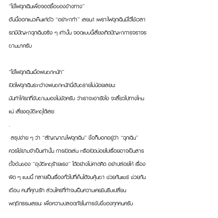
“ใช้ไฟฉุกเฉินเพื่อจอดซื้อของข้างทาง”
อันนี้ออกแนวเห็นแก่ตัว “อย่าหาทำ”​ เลยนะ! เพราะไฟฉุกเฉินมีไว้ใช้เวลา
รถมีปัญหาฉุกเฉินจริง ๆ เท่านั้น จอดแบบนี้เสี่ยงเกิดปัญหาการจราจร
ตามมาครับ
“ใช้ไฟฉุกเฉินเมื่อฝนตกหนัก”
เปิดไฟฉุกเฉินระหว่างฝนตกหนักนี่อันตรายไม่น้อยเลยนะ 
มันทำให้รถที่ขับตามมองไม่ชัดครับ ว่าเราจะเอายังไง จะเลี้ยวไปทางไหน
แน่ เสี่ยงอุบัติเหตุได้เลย
.
 สรุปง่าย ๆ ว่า “สัญญาณไฟฉุกเฉิน” ชื่อก็บอกอยู่ว่า “ฉุกเฉิน” 
ควรใช้ยามจำเป็นเท่านั้น การเปิดเล่น หรือเปิดบ่อยไปเรื่อยอาจเป็นสาร
ตั้งต้นของ “อุบัติเหตุร้ายแรง”​ ได้อย่างไม่คาดคิด อย่าปล่อยให้ เรื่อง
ผิด ๆ แบบนี้ กลายเป็นเรื่องทั่วไปที่เห็นได้จนคุ้นตา ช่วยกันแชร์ ช่วยกัน
เตือน คนที่คุณรัก ส่วนใครที่ทำจนเป็นความเคยชินรีบเปลี่ยน
พฤติกรรมเลยนะ เพื่อความปลอดภัยในการขับขี่ของทุกคนครับ