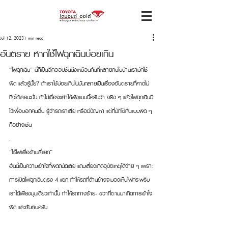
Jul 12, 2023
1 min read
อันตราย หากใช้ไฟฉุกเฉินบ่อยเกิน
“ไฟฉุกเฉิน” นี่ก็เป็นอีกออปชันนึงเหมือนกันที่หลายคนในบ้านเรามักใช้
ผิด แล้วรู้มั้ย? ถ้าเราใช้บ่อยเกินไปมันกลายเป็นเรื่องอันตรายที่คาดไม่
ถึงได้เลยนะนั่น ถ้าไม่เชื่อจะเล่าให้ฟังแบบนี้ครับว่า จริง ๆ แล้วไฟฉุกเฉินมี
ไว้เพื่อบอกคนอื่น รู้ว่ารถเราเสีย หรือมีปัญหา แต่ที่มักใช้กันแบบผิด ๆ 
ก็อย่างเช่น
.
“ใช้ไฟเพื่อข้ามสี่แยก”
อันนี้เป็นความเข้าใจที่ผิดถนัดเลย แถมเสี่ยงเกิดอุบัติเหตุได้ง่าย ๆ เพราะ
การเปิดไฟฉุกเฉินตรง 4 แยก ทำให้รถที่ด้านข้างจะมองเห็นไฟกระพริบ
เราได้เพียงมุมเดียวเท่านั้น ทำให้รถทางซ้าย- ขวาที่ตามมาเกิดการเข้าใจ
ผิด และสับสนครับ