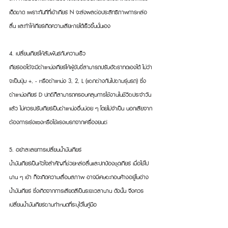
เด็ดขาด เพราะทันทีที่เข้าเกียร์ N จะส่งผลต่อประสิทธิภาพการหล่อ
ลื่น และทำให้เกียร์เกิดความเสียหายได้เร็วขึ้นนั่นเอง
4. เปลี่ยนเกียร์ให้สัมพันธ์กับความเร็ว
เกียร์ออโต้จะมีตำแหน่งเกียร์ให้ผู้ขับขี่สามารถปรับอัตราทดเองได้ ไม่ว่า
จะเป็นปุ่ม +, - หรือตำแหน่ง 3, 2, L (แตกต่างกันไปตามรุ่นรถ) ซึ่ง
ตำแหน่งเกียร์ D ปกติก็สามารถครอบคลุมการใช้งานในชีวิตประจำวัน
แล้ว ไม่ควรปรับเกียร์เป็นตำแหน่งอื่นบ่อย ๆ โดยไม่จำเป็น นอกเสียจาก
ต้องการเร่งแซงหรือใช้แรงเบรกจากเครื่องยนต์
5. อย่าละเลยการเปลี่ยนน้ำมันเกียร์
น้ำมันเกียร์เป็นหัวใจสำคัญที่ช่วยหล่อลื่นและปกป้องชุดเกียร์ เมื่อใช้ไป
นาน ๆ เข้า ก็จะเกิดความเสื่อมสภาพ อาจมีเศษตะกอนค้างอยู่ในอ่าง
น้ำมันเกียร์ ซึ่งเกิดจากการเสียดสีเป็นระยะเวลานาน ดังนั้น จึงควร
เปลี่ยนน้ำมันเกียร์ตามกำหนดที่ระบุไว้ในคู่มือ