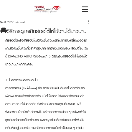
Dec 8, 2022
1 min read
🚘วิธีการดูแลเกียร์ออโต้ให้ใช้งานได้ยาวนาน
เกียร์ออโต้หรือเกียร์อัตโนมัติเป็นชิ้นส่วนหลักในการขับเคลื่อนของรถ 
แถมยังเป็นชิ้นส่วนที่มีราคาสูงมากหากจำเป็นต้องซ่อมหรือเปลี่ยน วัน
นี้ DIAMOND AUTO จึงขอแนะนำ 5 วิธีถนอมเกียร์ออโต้ให้ใช้งานได้
ยาวนานมาฝากกันครับ
1. ไม่คิกดาวน์บ่อยจนเกินไป
การคิกดาวน์ (Kickdown) คือ การเหยียบแป้นคันเร่งให้ลึกกว่าปกติ
เพื่อเพิ่มความเร็วอย่างเร่งด่วน มักใช้ในกรณีเร่งแซงหรือหลบหลีก
สถานการณ์ที่ไม่ปลอดภัย ซึ่งตำแหน่งเกียร์จะถูกปรับลงมา 1-2 
จังหวะตามน้ำหนักเท้าที่กดลงไป แต่การคิกดาวน์บ่อย ๆ จะมีผลทำให้
ชุดเกียร์สึกหรอเร็วกว่าปกติ เพราะชุดเกียร์ต้องรับแรงบิดที่เพิ่มขึ้น
กะทันหันอยู่บ่อยครั้ง ทางที่ดีควรคิกดาวน์เมื่อจำเป็นจริง ๆ เท่านั้น 