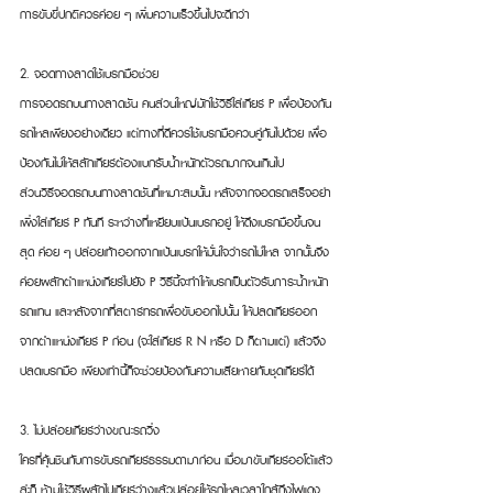
การขับขี่ปกติควรค่อย ๆ เพิ่มความเร็วขึ้นไปจะดีกว่า
2. จอดทางลาดใช้เบรกมือช่วย
การจอดรถบนทางลาดชัน คนส่วนใหญ่มักใช้วิธีใส่เกียร์ P เพื่อป้องกัน
รถไหลเพียงอย่างเดียว แต่ทางที่ดีควรใช้เบรกมือควบคู่กันไปด้วย เพื่อ
ป้องกันไม่ให้สลักเกียร์ต้องแบกรับน้ำหนักตัวรถมากจนเกินไป
ส่วนวิธีจอดรถบนทางลาดชันที่เหมาะสมนั้น หลังจากจอดรถเสร็จอย่า
เพิ่งใส่เกียร์ P ทันที ระหว่างที่เหยียบแป้นเบรกอยู่ ให้ดึงเบรกมือขึ้นจน
สุด ค่อย ๆ ปล่อยเท้าออกจากแป้นเบรกให้มั่นใจว่ารถไม่ไหล จากนั้นจึง
ค่อยผลักตำแหน่งเกียร์ไปยัง P วิธีนี้จะทำให้เบรกเป็นตัวรับภาระน้ำหนัก
รถแทน และหลังจากที่สตาร์ทรถเพื่อขับออกไปนั้น ให้ปลดเกียร์ออก
จากตำแหน่งเกียร์ P ก่อน (จะใส่เกียร์ R N หรือ D ก็ตามแต่) แล้วจึง
ปลดเบรกมือ เพียงเท่านี้ก็จะช่วยป้องกันความเสียหายกับชุดเกียร์ได้
3. ไม่ปล่อยเกียร์ว่างขณะรถวิ่ง
ใครที่คุ้นชินกับการขับรถเกียร์ธรรมดามาก่อน เมื่อมาขับเกียร์ออโต้แล้ว
ล่ะก็ ห้ามใช้วิธีผลักไปเกียร์ว่างแล้วปล่อยให้รถไหลเวลาใกล้ถึงไฟแดง