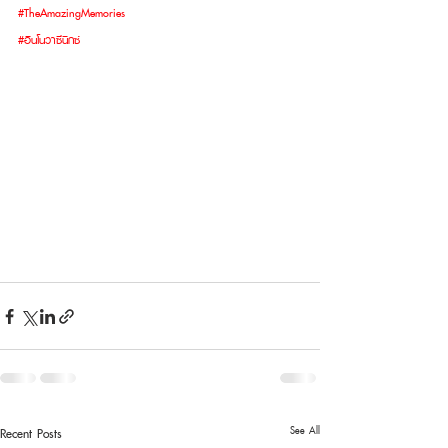
#TheAmazingMemories
#อินโนวาซีนิกซ์
See All
Recent Posts