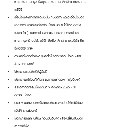
ชาต, ธนาคารกรุงศรีอยุธยา, ธนาคารกสิกรไทย และธนาคาร
ไอซีบีซี 
เงื่อนไขพิเศษทางการเงินเป็นไปตามข้อกำหนดและเงื่อนไขของ
แต่ละสถาบันการเงินที่เข้าร่วม ได้แก่ บริษัท โตโยต้า ลิสซิ่ง 
(ประเทศไทย), ธนาคารไทยพาณิชย์, ธนาคารทหารไทยธน
ชาต, กรุงศรี ออโต้, บริษัท ลีสซิ่งกสิกรไทย และบริษัท ลีส
ซิ่งไอซีบีซี (ไทย) 
สามารถใช้สิทธิ์ได้เฉพาะรุ่นรถโตโยต้าที่เข้าร่วม ได้แก่ YARIS 
ATIV และ YARIS
ไม่สามารถโอนสิทธิ์ให้ผู้อื่นได้
ไม่สามารถใช้ร่วมกับกิจกรรมการตลาดเฉพาะกลุ่มอื่นๆได้
ระยะเวลากิจกรรมตั้งแต่วันที่ 9 สิงหาคม 2565 - 31 
ตุลาคม 2565
บริษัทฯ ขอสงวนสิทธิ์ในการเปลี่ยนแปลงเงื่อนไขโดยไม่ต้อง
แจ้งให้ทราบล่วงหน้า
ไม่สามารถแลก เปลี่ยน ทอนเป็นเงินสด หรือเปลี่ยนเป็นของ
รางวัลอื่นได้