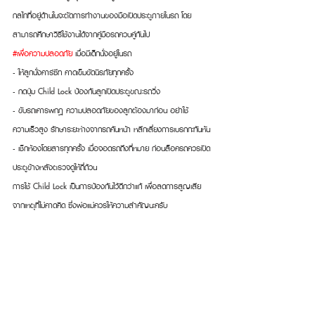
กลไกที่อยู่ด้านในจะตัดการทำงานของมือเปิดประตูภายในรถ โดย
สามารถศึกษาวิธีใช้งานได้จากคู่มือรถควบคู่กันไป
#เพื่อความปลอดภัย
 เมื่อมีเด็กนั่งอยู่ในรถ
- ให้ลูกนั่งคาร์ซีท คาดเข็มขัดนิรภัยทุกครั้ง
- กดปุ่ม Child Lock ป้องกันลูกเปิดประตูขณะรถวิ่ง
- ขับรถเคารพกฎ ความปลอดภัยของลูกต้องมาก่อน อย่าใช้
ความเร็วสูง รักษาระยะห่างจากรถคันหน้า หลีกเลี่ยงการเบรกกะทันหัน
- เช็กห้องโดยสารทุกครั้ง เมื่อจอดรถถึงที่หมาย ก่อนล็อครถควรเปิด
ประตูข้างหลังตรวจดูให้ถี่ถ้วน
การใช้ Child Lock เป็นการป้องกันไว้ดีกว่าแก้ เพื่อลดการสูญเสีย
จากเหตุที่ไม่คาดคิด ซึ่งพ่อแม่ควรให้ความสำคัญนะครับ