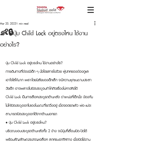
Mar 20, 2023
1 min read
👶🔒ปุ่ม Child Lock อยู่ตรงไหน ใช้งาน
อย่างไร?
ปุ่ม Child Lock อยู่ตรงไหน ใช้งานอย่างไร?
การเดินทางที่ต้องมีเด็ก ๆ นั่งโดยสารไปด้วย ผู้ปกครองต้องดูแล
เอาใจใส่ให้มาก เพราะโดยนิสัยของเด็กเล็ก จะมีความซุกซนตามประสา
วัยเด็ก อาจพลาดไปเปิดประตูจนทำให้เกิดเรื่องไม่คาดคิดได้
Child Lock เป็นการล็อคประตูรถด้านหลัง ตำแหน่งที่เด็กนั่ง ป้องกัน
ไม่ให้เปิดประตูออกไปเองในขณะที่รถวิ่งอยู่ เมื่อจอดรถแล้ว พ่อ-แม่จะ
สามารถเปิดประตูออกได้จากด้านนอกรถ
• ปุ่ม Child Lock อยู่ตรงไหน?
บริเวณขอบประตูรถด้านหลังทั้ง 2 ข้าง จะมีปุ่มที่เลื่อนเปิด-ปิดได้ 
พร้อมสัญลักษณ์รูปกุญแจล็อค ลูกศรบอกทิศทาง เมื่อเปิดใช้งาน 