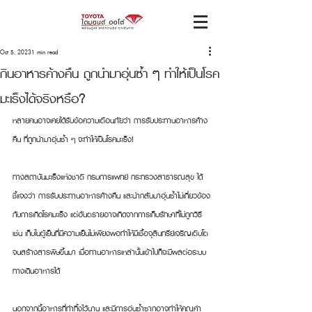
Oct 5, 2023
1 min read
กินอาหารค้างคืน ถูกนำมาอุ่นซ้ำ ๆ ทำให้เป็นโรค
มะเร็งได้จริงหรือ?
หลายคนอาจเคยได้รับข้อความเตือนภัยว่า การรับประทานอาหารค้าง
คืน ที่ถูกนำมาอุ่นซ้ำ ๆ จะทำให้เป็นโรคมะเร็ง!
ทางสถาบันมะเร็งแห่งชาติ กรมการแพทย์ กระทรวงสาธารณสุข ได้
ชี้แจงว่า การรับประทานอาหารค้างคืน และนำกลับมาอุ่นซ้ำไม่เกี่ยวข้อง
กับการเกิดโรคมะเร็ง แต่อันตรายอาจเกิดจากการเก็บรักษาที่ไม่ถูกวิธี 
เช่น เก็บในตู้เย็นที่มีความเย็นไม่เพียงพอทำให้มีเชื้อจุลินทรีย์เจริญเติบโต
จนสร้างสารพิษขึ้นมา เมื่อทานอาหารเหล่านั้นเข้าไปก็จะมีผลต่อระบบ
ทางเดินอาหารได้
นอกจากนี้อาหารที่ทำทิ้งไว้นาน และมีการอุ่นซ้ำซากอาจทำให้คุณค่า