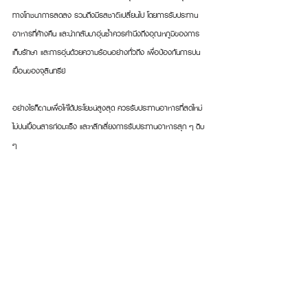
ทางโภชนาการลดลง รวมถึงมีรสชาติเปลี่ยนไป โดยการรับประทาน
อาหารที่ค้างคืน และนำกลับมาอุ่นซ้ำควรคำนึงถึงอุณหภูมิของการ
เก็บรักษา และการอุ่นด้วยความร้อนอย่างทั่วถึง เพื่อป้องกันการปน
เปื้อนของจุลินทรีย์
อย่างไรก็ตามเพื่อให้ได้ประโยชน์สูงสุด ควรรับประทานอาหารที่สดใหม่ 
ไม่ปนเปื้อนสารก่อมะเร็ง และหลีกเลี่ยงการรับประทานอาหารสุก ๆ ดิบ 
ๆ